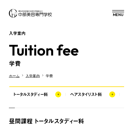
MENU
MENU
ホーム
入学案内
Tuition fee
お知らせ
学費
CHUBIについて
ホーム
入学案内
学費
入学案内
トータルスタディー科
ヘアスタイリスト科
通信
オープンキャンパス
昼間課程 トータルスタディー科
コース紹介