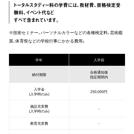
トータルスタディー科の学費には、教材費、資格検定受
験料、イベント代など
すべて含まれています。
訪問者別INDEX
※技術セミナー、パーソナルカラーなどの各種検定料、芸術鑑
賞、体育祭などの学校行事にかかる費用。
デジタルパンフレット
学年
入学前
各種申込み・お問い合わせ
合格通知後
納付期限
指定期間内
リンク集
入学金
250,000円
(入学時のみ)
施設充実費
資料請求
-
(入学時のみ)
教育充実費
-
学校見学