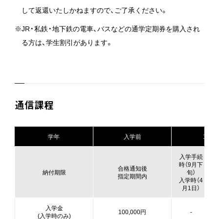
して返還いたしかねますので、ご了承ください。
※JR・私鉄・地下鉄の電車、バスなどの通学定期券を購入され
る方は、学生割引があります。
通信課程
学年
入学前
1年次
入学手続
時（9月下
合格通知後
納付期限
旬）
指定期間内
入学時（4
月1日）
入学金
100,000円
-
(入学時のみ)