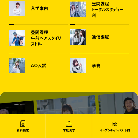
昼間課程
入学案内
トータルスタディー
科
昼間課程
通信課程
午前ヘアスタイリ
スト科
AO入試
学費
次のページ
資料請求
学校見学
オープンキャンパス予約