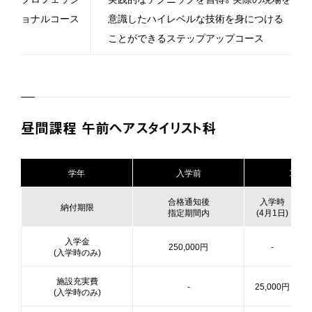
ョナルコース
意識したハイレベルな技術を身につける
ことができるステップアップコース
昼間課程 午前ヘアスタイリスト科
学年
入学前
1年次
合格通知後
入学時
納付期限
指定期間内
(4月1日)
入学金
250,000円
-
(入学時のみ)
施設充実費
-
25,000円
(入学時のみ)