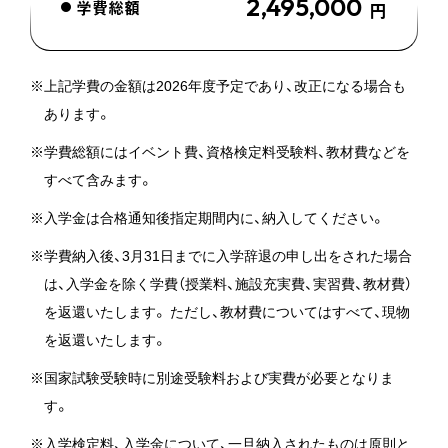
2,495,000
学費総額
円
感動CHUBI体験
08/24
(月曜日)
NEXT
※上記学費の金額は2026年度予定であり、改正になる場合も
あります。
オープンキャンパス情報
※学費総額にはイベント費、資格検定料受験料、教材費などを
すべて含みます。
※入学金は合格通知後指定期間内に、納入してください。
※学費納入後、3月31日までに入学辞退の申し出をされた場合
は、入学金を除く学費（授業料、施設充実費、実習費、教材費）
を返還いたします。 ただし、教材費についてはすべて、現物
を返還いたします。
※国家試験受験時に別途受験料および実費が必要となりま
す。
※入学検定料、入学金について、一旦納入されたものは原則と